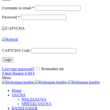
Username or email
*
Password
*
CAPTCHA Code
Lost your password?
Remember me
0
item
Basket:
0,00
€
Menu
Home
SAUNA
HOLZSAUNA
SPIEGELSAUNA
BADEFÄSSER