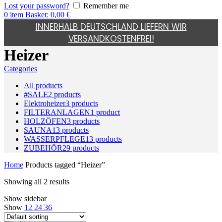
Lost your password?
Remember me
0
item
Basket:
0,00
€
INNERHALB DEUTSCHLAND LIEFERN WIR
VERSANDKOSTENFREI!
Heizer
Categories
All
products
#SALE
2
products
Elektroheizer
3
products
FILTERANLAGEN
1
product
HOLZÖFEN
3
products
SAUNA
13
products
WASSERPFLEGE
13
products
ZUBEHÖR
29
products
Home
Products tagged “Heizer”
Showing all 2 results
Show sidebar
Show
12
24
36