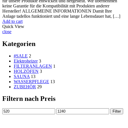
für unsere Produkte entwickelt und hergestellt. Wir übernehmen
keine Garantie für die Kompatibilität mit Produkten anderer
Hersteller! ALLGEMEINE INFORMATIONEN Damit Ihre
Anlage tadellos funktioniert und eine lange Lebensdauer hat, […]
Add to cart
Quick View
close
Kategorien
#SALE
2
Elektroheizer
3
FILTERANLAGEN
1
HOLZÖFEN
3
SAUNA
13
WASSERPFLEGE
13
ZUBEHÖR
29
Filtern nach Preis
Min
Max
Filter
price
price