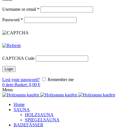
Username or email
*
Password
*
CAPTCHA Code
Lost your password?
Remember me
0
item
Basket:
0,00
€
Menu
Home
SAUNA
HOLZSAUNA
SPIEGELSAUNA
BADEFÄSSER