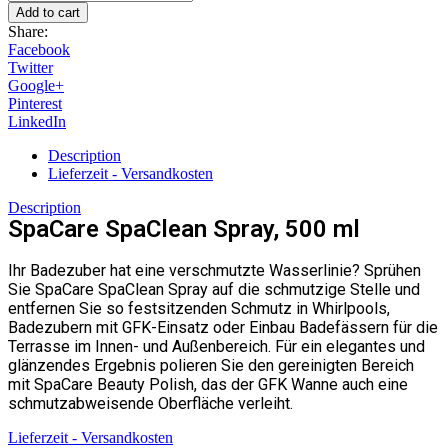
SpaClean
Add to cart
Spray,
Share:
500
Facebook
ml
Twitter
quantity
Google+
Pinterest
LinkedIn
Description
Lieferzeit - Versandkosten
Description
SpaCare SpaClean Spray, 500 ml
Ihr Badezuber hat eine verschmutzte Wasserlinie? Sprühen
Sie SpaCare SpaClean Spray auf die schmutzige Stelle und
entfernen Sie so festsitzenden Schmutz in Whirlpools,
Badezubern mit GFK-Einsatz oder Einbau Badefässern für die
Terrasse im Innen- und Außenbereich. Für ein elegantes und
glänzendes Ergebnis polieren Sie den gereinigten Bereich
mit SpaCare Beauty Polish, das der GFK Wanne auch eine
schmutzabweisende Oberfläche verleiht.
Lieferzeit - Versandkosten