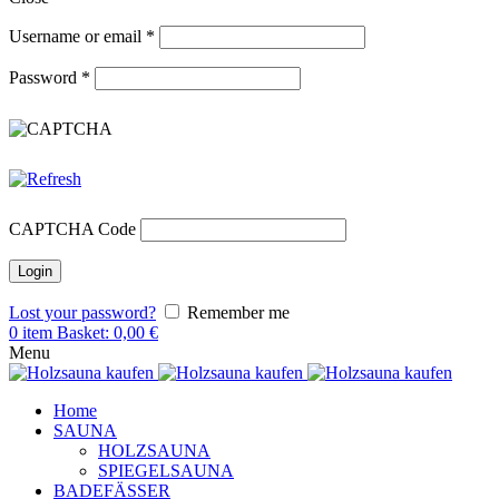
Username or email
*
Password
*
CAPTCHA Code
Lost your password?
Remember me
0
item
Basket:
0,00
€
Menu
Home
SAUNA
HOLZSAUNA
SPIEGELSAUNA
BADEFÄSSER