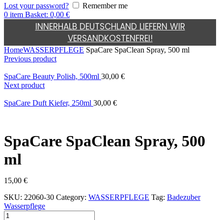
Lost your password?
Remember me
0
item
Basket:
0,00
€
INNERHALB DEUTSCHLAND LIEFERN WIR
VERSANDKOSTENFREI!
Home
WASSERPFLEGE
SpaCare SpaClean Spray, 500 ml
Previous product
SpaCare Beauty Polish, 500ml
30,00
€
Next product
SpaCare Duft Kiefer, 250ml
30,00
€
SpaCare SpaClean Spray, 500
ml
15,00
€
SKU:
22060-30
Category:
WASSERPFLEGE
Tag:
Badezuber
Wasserpflege
SpaCare