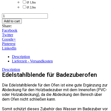
Ø 1,8m
Ø 2,0m
Edelstahlblende
für
Add to cart
Ofen
Share:
quantity
Facebook
Twitter
Google+
Pinterest
LinkedIn
Description
Lieferzeit - Versandkosten
Description
Edelstahlblende für Badezuberofen
Die Edelstahlblende für den Ofen ist eine gute Ergänzung zur
Abdeckung für den Holzbadezuber mit dem Innenofen (PVC-
oder Holzabdeckung), da die Abdeckung den Bereich über
dem Ofen nicht schließen kann.
Somit schützt dieses Zubehör das Wasser im Badezuber vor