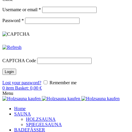
Username or email
*
Password
*
CAPTCHA Code
Lost your password?
Remember me
0
item
Basket:
0,00
€
Menu
Home
SAUNA
HOLZSAUNA
SPIEGELSAUNA
BADEFÄSSER