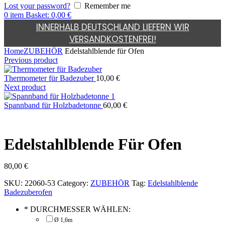
Lost your password?
Remember me
0
item
Basket:
0,00
€
INNERHALB DEUTSCHLAND LIEFERN WIR
VERSANDKOSTENFREI!
Home
ZUBEHÖR
Edelstahlblende für Ofen
Previous product
Thermometer für Badezuber
10,00
€
Next product
Spannband für Holzbadetonne
60,00
€
Edelstahlblende Für Ofen
80,00
€
SKU:
22060-53
Category:
ZUBEHÖR
Tag:
Edelstahlblende
Badezuberofen
*
DURCHMESSER WÄHLEN:
Ø 1,6m