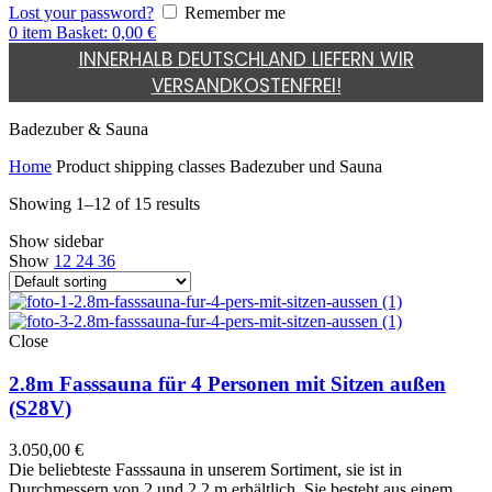
Lost your password?
Remember me
0
item
Basket:
0,00
€
INNERHALB DEUTSCHLAND LIEFERN WIR
VERSANDKOSTENFREI!
Badezuber & Sauna
Home
Product shipping classes
Badezuber und Sauna
Showing 1–12 of 15 results
Show sidebar
Show
12
24
36
Close
2.8m Fasssauna für 4 Personen mit Sitzen außen
(S28V)
3.050,00
€
Die beliebteste Fasssauna in unserem Sortiment, sie ist in
Durchmessern von 2 und 2,2 m erhältlich. Sie besteht aus einem