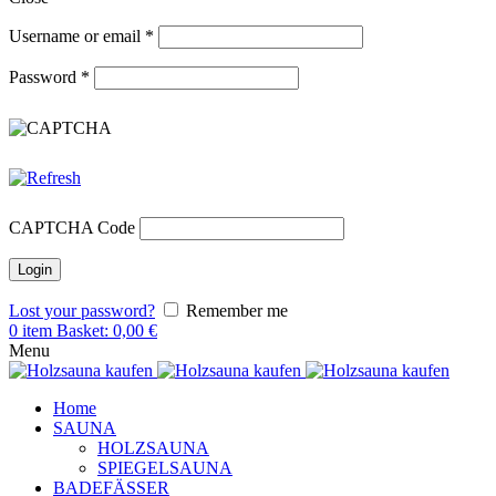
Username or email
*
Password
*
CAPTCHA Code
Lost your password?
Remember me
0
item
Basket:
0,00
€
Menu
Home
SAUNA
HOLZSAUNA
SPIEGELSAUNA
BADEFÄSSER