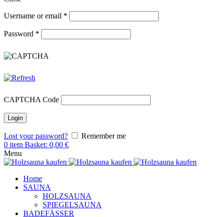
Username or email
*
Password
*
CAPTCHA Code
Lost your password?
Remember me
0
item
Basket:
0,00
€
Menu
Home
SAUNA
HOLZSAUNA
SPIEGELSAUNA
BADEFÄSSER