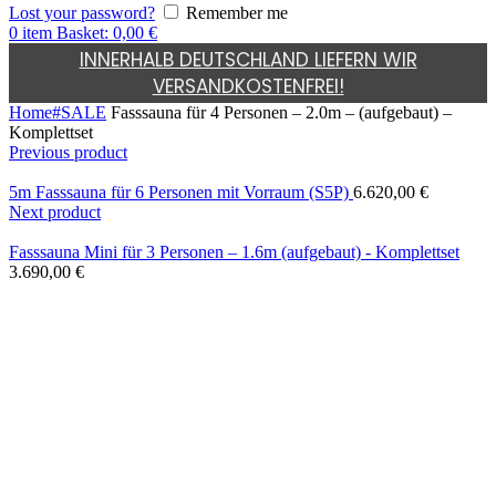
Lost your password?
Remember me
0
item
Basket:
0,00
€
INNERHALB DEUTSCHLAND LIEFERN WIR
VERSANDKOSTENFREI!
Home
#SALE
Fasssauna für 4 Personen – 2.0m – (aufgebaut) –
Komplettset
Previous product
5m Fasssauna für 6 Personen mit Vorraum (S5P)
6.620,00
€
Next product
Fasssauna Mini für 3 Personen – 1.6m (aufgebaut) - Komplettset
3.690,00
€