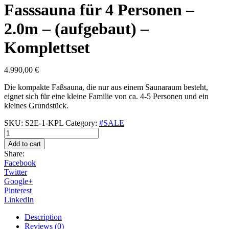
Fasssauna für 4 Personen –
2.0m – (aufgebaut) –
Komplettset
4.990,00
€
Die kompakte Faßsauna, die nur aus einem Saunaraum besteht,
eignet sich für eine kleine Familie von ca. 4-5 Personen und ein
kleines Grundstück.
SKU:
S2E-1-KPL
Category:
#SALE
Fasssauna
für
Add to cart
4
Share:
Personen
Facebook
-
Twitter
2.0m
Google+
-
Pinterest
(aufgebaut)
LinkedIn
-
Komplettset
Description
quantity
Reviews (0)